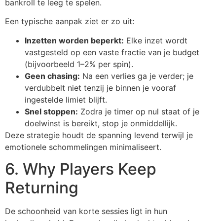
bankroll te leeg te spelen.
Een typische aanpak ziet er zo uit:
Inzetten worden beperkt:
Elke inzet wordt
vastgesteld op een vaste fractie van je budget
(bijvoorbeeld 1–2% per spin).
Geen chasing:
Na een verlies ga je verder; je
verdubbelt niet tenzij je binnen je vooraf
ingestelde limiet blijft.
Snel stoppen:
Zodra je timer op nul staat of je
doelwinst is bereikt, stop je onmiddellijk.
Deze strategie houdt de spanning levend terwijl je
emotionele schommelingen minimaliseert.
6. Why Players Keep
Returning
De schoonheid van korte sessies ligt in hun