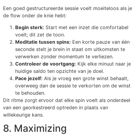
Een goed gestructureerde sessie voelt moeiteloos als je
de flow onder de knie hebt:
Begin sterk:
Start met een inzet die comfortabel
voelt; dit zet de toon.
Meditatie tussen spins:
Een korte pauze van één
seconde stelt je brein in staat om uitkomsten te
verwerken zonder momentum te verliezen.
Controleer de voortgang:
Kijk elke minuut naar je
huidige saldo ten opzichte van je doel.
Pace jezelf:
Als je vroeg een grote winst behaalt,
overweeg dan de sessie te verkorten om de winst
te behouden.
Dit ritme zorgt ervoor dat elke spin voelt als onderdeel
van een georkestreerd optreden in plaats van
willekeurige kans.
8. Maximizing