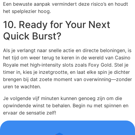
Een bewuste aanpak vermindert deze risico’s en houdt
het spelplezier hoog.
10. Ready for Your Next
Quick Burst?
Als je verlangt naar snelle actie en directe beloningen, is
het tijd om weer terug te keren in de wereld van Casino
Royale met high‑intensity slots zoals Foxy Gold. Stel je
timer in, kies je inzetgrootte, en laat elke spin je dichter
brengen bij dat zoete moment van overwinning—zonder
uren te wachten.
Je volgende vijf minuten kunnen genoeg zijn om die
opwindende winst te behalen. Begin nu met spinnen en
ervaar de sensatie zelf!