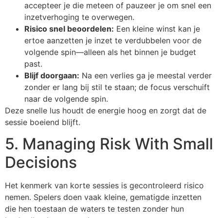
accepteer je die meteen of pauzeer je om snel een
inzetverhoging te overwegen.
Risico snel beoordelen:
Een kleine winst kan je
ertoe aanzetten je inzet te verdubbelen voor de
volgende spin—alleen als het binnen je budget
past.
Blijf doorgaan:
Na een verlies ga je meestal verder
zonder er lang bij stil te staan; de focus verschuift
naar de volgende spin.
Deze snelle lus houdt de energie hoog en zorgt dat de
sessie boeiend blijft.
5. Managing Risk With Small
Decisions
Het kenmerk van korte sessies is gecontroleerd risico
nemen. Spelers doen vaak kleine, gematigde inzetten
die hen toestaan de waters te testen zonder hun