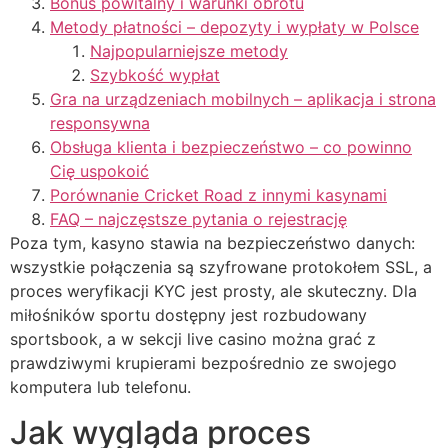
Bonus powitalny i warunki obrotu
Metody płatności – depozyty i wypłaty w Polsce
Najpopularniejsze metody
Szybkość wypłat
Gra na urządzeniach mobilnych – aplikacja i strona
responsywna
Obsługa klienta i bezpieczeństwo – co powinno
Cię uspokoić
Porównanie Cricket Road z innymi kasynami
FAQ – najczęstsze pytania o rejestrację
Poza tym, kasyno stawia na bezpieczeństwo danych:
wszystkie połączenia są szyfrowane protokołem SSL, a
proces weryfikacji KYC jest prosty, ale skuteczny. Dla
miłośników sportu dostępny jest rozbudowany
sportsbook, a w sekcji live casino można grać z
prawdziwymi krupierami bezpośrednio ze swojego
komputera lub telefonu.
Jak wygląda proces