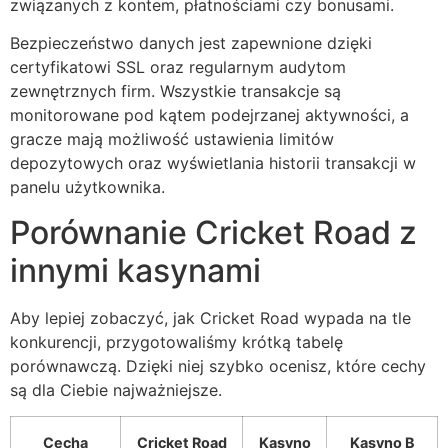
związanych z kontem, płatnościami czy bonusami.
Bezpieczeństwo danych jest zapewnione dzięki
certyfikatowi SSL oraz regularnym audytom
zewnętrznych firm. Wszystkie transakcje są
monitorowane pod kątem podejrzanej aktywności, a
gracze mają możliwość ustawienia limitów
depozytowych oraz wyświetlania historii transakcji w
panelu użytkownika.
Porównanie Cricket Road z
innymi kasynami
Aby lepiej zobaczyć, jak Cricket Road wypada na tle
konkurencji, przygotowaliśmy krótką tabelę
porównawczą. Dzięki niej szybko ocenisz, które cechy
są dla Ciebie najważniejsze.
Cecha
Cricket Road
Kasyno
Kasyno B