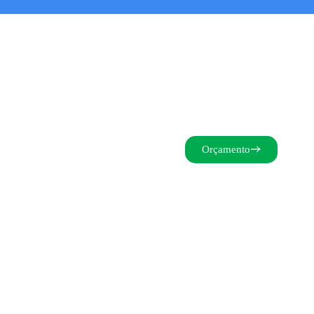
Orçamento