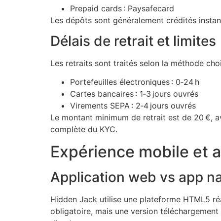
Prepaid cards : Paysafecard
Les dépôts sont généralement crédités instan
Délais de retrait et limites
Les retraits sont traités selon la méthode choi
Portefeuilles électroniques : 0‑24 h
Cartes bancaires : 1‑3 jours ouvrés
Virements SEPA : 2‑4 jours ouvrés
Le montant minimum de retrait est de 20 €, a
complète du KYC.
Expérience mobile et a
Application web vs app na
Hidden Jack utilise une plateforme HTML5 réac
obligatoire, mais une version téléchargement 