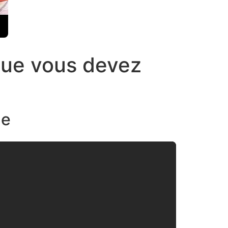
que vous devez
ne