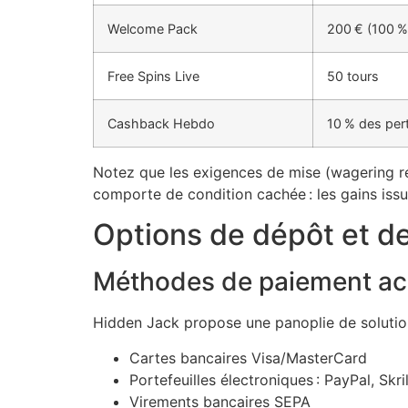
Welcome Pack
200 € (100 %
Free Spins Live
50 tours
Cashback Hebdo
10 % des per
Notez que les exigences de mise (wagering r
comporte de condition cachée : les gains issu
Options de dépôt et de 
Méthodes de paiement ac
Hidden Jack propose une panoplie de solutio
Cartes bancaires Visa/MasterCard
Portefeuilles électroniques : PayPal, Skril
Virements bancaires SEPA