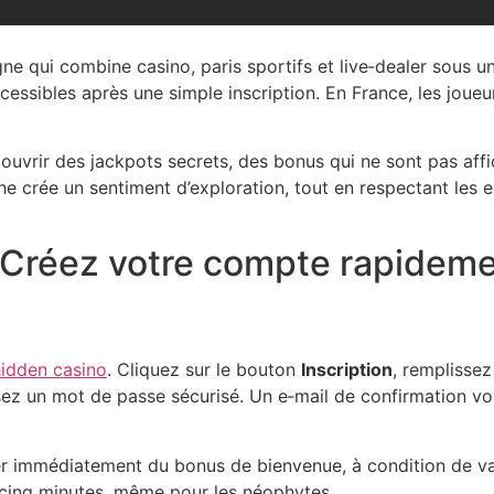
gne qui combine casino, paris sportifs et live‑dealer sous 
cessibles après une simple inscription. En France, les joue
ouvrir des jackpots secrets, des bonus qui ne sont pas affi
roche crée un sentiment d’exploration, tout en respectant les
– Créez votre compte rapidem
hidden casino
. Cliquez sur le bouton
Inscription
, remplisse
ez un mot de passe sécurisé. Un e‑mail de confirmation vous 
ter immédiatement du bonus de bienvenue, à condition de v
cinq minutes, même pour les néophytes.