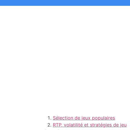
Qu’est‑ce que Hidden Jack et comment 
Inscription pas à pas – Créez votre co
Étapes d’enregistrement
Vérification d’identité (KYC)
Les bonus de bienvenue et les promotio
Options de dépôt et de retrait – Rapidité
Méthodes de paiement acceptées 
Délais de retrait et limites
Expérience mobile et applications – Jou
Application web vs app native
Jeux disponibles – Casino en direct, mac
Sélection de jeux populaires
RTP, volatilité et stratégies de jeu