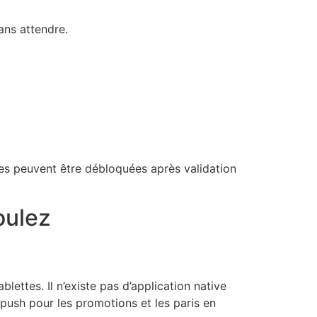
ans attendre.
ées peuvent être débloquées après validation
oulez
ttes. Il n’existe pas d’application native
 push pour les promotions et les paris en