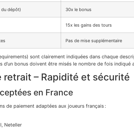
 du dépôt)
30x le bonus
15x les gains des tours
tes
Pas de mise supplémentaire
equirements) sont clairement indiquées dans chaque descr
s d’un bonus doivent être misés le nombre de fois indiqué a
retrait – Rapidité et sécurité
ceptées en France
ns de paiement adaptées aux joueurs français :
l, Neteller