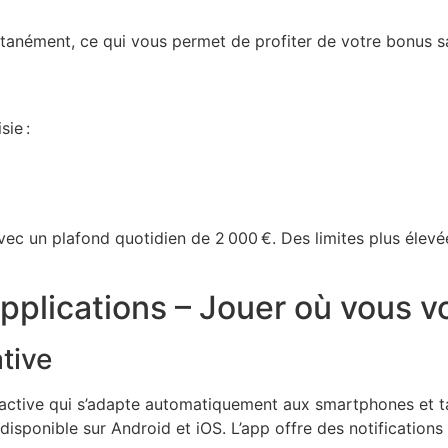
tanément, ce qui vous permet de profiter de votre bonus s
sie :
vec un plafond quotidien de 2 000 €. Des limites plus élev
pplications – Jouer où vous v
tive
tive qui s’adapte automatiquement aux smartphones et table
disponible sur Android et iOS. L’app offre des notifications