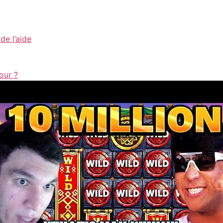
de l’aide
our ?