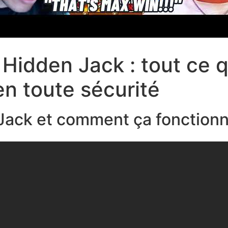
Hidden Jack : tout ce 
en toute sécurité
Jack et comment ça fonction