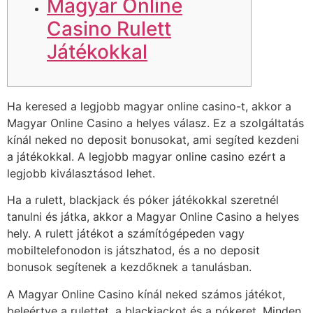
Magyar Online
Casino Rulett
Játékokkal
Ha keresed a legjobb magyar online casino-t, akkor a
Magyar Online Casino a helyes válasz. Ez a szolgáltatás
kínál neked no deposit bonusokat, ami segíted kezdeni
a játékokkal. A legjobb magyar online casino ezért a
legjobb kiválasztásod lehet.
Ha a rulett, blackjack és póker játékokkal szeretnél
tanulni és játka, akkor a Magyar Online Casino a helyes
hely. A rulett játékot a számítógépeden vagy
mobiltelefonodon is játszhatod, és a no deposit
bonusok segítenek a kezdőknek a tanulásban.
A Magyar Online Casino kínál neked számos játékot,
beleértve a rulettet, a blackjackot és a pókeret. Minden