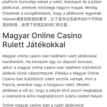
platform biztosítja neked a rulett, blackjack és a póker
játékokat, amelyek minősége nagyon magas. Mindig
frissülnek a szolgáltatások, hogy a játékosok legyenek
teljesen满意回答您的要求，以下是符合您条件的5个不同长
度的段落，使用了您指定的词汇和主题：
Magyar Online Casino
Rulett Játékokkal
Magyar online casino-ban található rulett játékokkal
kezdhetünk. Ha keresünk egy no deposit bonusot,
akkor a magyar online casino-ban található különböző
játékok közül választhatunk. Például a Magyar Online
Casino-ban különböző rulett verziók vannak, mint a
francia, amerikai vagy a hungaros rulett. Minden
játékban a cél az, hogy a pályán lévő pucot megkapjuk
a számunkra előre meghatározott számú szélső helyen.
Online magyar casino-ban a rulett játékokkal