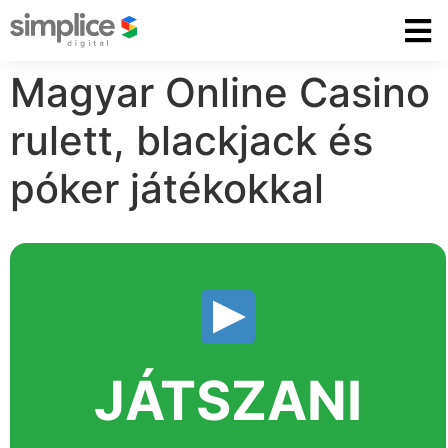
Magyar Online Casino
rulett, blackjack és
póker játékokkal
JÁTSZANI