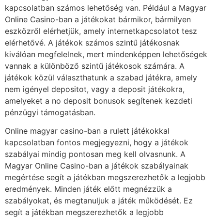
kapcsolatban számos lehetőség van. Például a Magyar
Online Casino-ban a játékokat bármikor, bármilyen
eszközről elérhetjük, amely internetkapcsolatot tesz
elérhetővé. A játékok számos szintű játékosnak
kiválóan megfelelnek, mert mindenképpen lehetőségek
vannak a különböző szintű játékosok számára. A
játékok közül választhatunk a szabad játékra, amely
nem igényel depositot, vagy a deposit játékokra,
amelyeket a no deposit bonusok segítenek kezdeti
pénzügyi támogatásban.
Online magyar casino-ban a rulett játékokkal
kapcsolatban fontos megjegyezni, hogy a játékok
szabályai mindig pontosan meg kell olvasnunk. A
Magyar Online Casino-ban a játékok szabályainak
megértése segít a játékban megszerezhetők a legjobb
eredmények. Minden játék előtt megnézzük a
szabályokat, és megtanuljuk a játék működését. Ez
segít a játékban megszerezhetők a legjobb