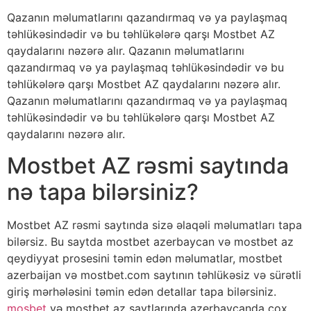
Qazanın məlumatlarını qazandırmaq və ya paylaşmaq
təhlükəsindədir və bu təhlükələrə qarşı Mostbet AZ
qaydalarını nəzərə alır. Qazanın məlumatlarını
qazandırmaq və ya paylaşmaq təhlükəsindədir və bu
təhlükələrə qarşı Mostbet AZ qaydalarını nəzərə alır.
Qazanın məlumatlarını qazandırmaq və ya paylaşmaq
təhlükəsindədir və bu təhlükələrə qarşı Mostbet AZ
qaydalarını nəzərə alır.
Mostbet AZ rəsmi saytında
nə tapa bilərsiniz?
Mostbet AZ rəsmi saytında sizə əlaqəli məlumatları tapa
bilərsiz. Bu saytda mostbet azerbaycan və mostbet az
qeydiyyat prosesini təmin edən məlumatlar, mostbet
azerbaijan və mostbet.com saytının təhlükəsiz və sürətli
giriş mərhələsini təmin edən detallar tapa bilərsiniz.
mosbet
və mostbet az saytlarında azerbaycanda çox