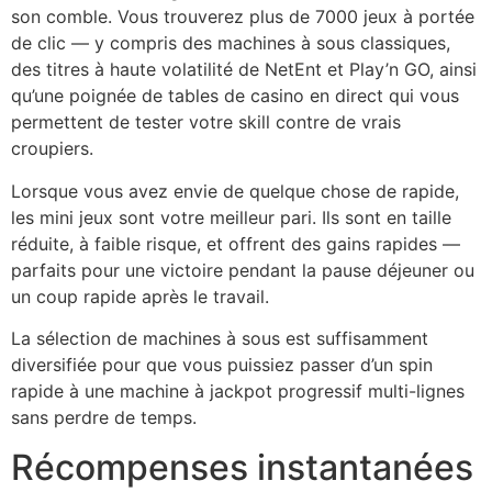
son comble. Vous trouverez plus de 7000 jeux à portée
de clic — y compris des machines à sous classiques,
des titres à haute volatilité de NetEnt et Play’n GO, ainsi
qu’une poignée de tables de casino en direct qui vous
permettent de tester votre skill contre de vrais
croupiers.
Lorsque vous avez envie de quelque chose de rapide,
les mini jeux sont votre meilleur pari. Ils sont en taille
réduite, à faible risque, et offrent des gains rapides —
parfaits pour une victoire pendant la pause déjeuner ou
un coup rapide après le travail.
La sélection de machines à sous est suffisamment
diversifiée pour que vous puissiez passer d’un spin
rapide à une machine à jackpot progressif multi-lignes
sans perdre de temps.
Récompenses instantanées