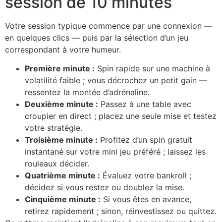
session de 10 minutes
Votre session typique commence par une connexion —
en quelques clics — puis par la sélection d’un jeu
correspondant à votre humeur.
Première minute :
Spin rapide sur une machine à
volatilité faible ; vous décrochez un petit gain —
ressentez la montée d’adrénaline.
Deuxième minute :
Passez à une table avec
croupier en direct ; placez une seule mise et testez
votre stratégie.
Troisième minute :
Profitez d’un spin gratuit
instantané sur votre mini jeu préféré ; laissez les
rouleaux décider.
Quatrième minute :
Évaluez votre bankroll ;
décidez si vous restez ou doublez la mise.
Cinquième minute :
Si vous êtes en avance,
retirez rapidement ; sinon, réinvestissez ou quittez.