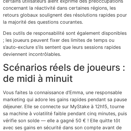
certains utilisateurs aient exprimé des préoccupations
concernant la réactivité dans certaines régions, les
retours globaux soulignent des résolutions rapides pour
la majorité des questions courantes.
Des outils de responsabilité sont également disponibles
; les joueurs peuvent fixer des limites de temps ou
s’auto-exclure s’ils sentent que leurs sessions rapides
deviennent incontrôlables.
Scénarios réels de joueurs :
de midi à minuit
Vous faites la connaissance d’Emma, une responsable
marketing qui adore les gains rapides pendant sa pause
déjeuner. Elle se connecte sur MyStake à 12h15, tourne
sa machine à volatilité faible pendant cinq minutes, puis
vérifie son solde — elle a gagné 50 € ! Elle quitte tôt
avec ses gains en sécurité dans son compte avant de