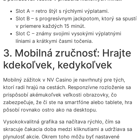
Slot A – retro štýl s rýchlymi výplatami.
Slot B – s progresívnym jackpotom, ktorý sa spustí
v priemere každých 15 minút.
Slot C – známy svojimi vysokými výplatnými
líniami a krátkymi časmi točenia.
3. Mobilná zručnosť: Hrajte
kdekoľvek, kedykoľvek
Mobilný zážitok v NV Casino je navrhnutý pre tých,
ktorí radi hrajú na cestách. Responzívne rozloženie sa
prispôsobí akémukoľvek veľkosti obrazovky, čo
zabezpečuje, že či ste na smartfóne alebo tablete, hra
pôsobí rovnako ostro ako na desktopu.
Vysokokvalitná grafika sa načítava rýchlo, čím sa
skracuje čakacia doba medzi kliknutiami a udržiava sa
plynulosť akcie. Okrem toho môžu byť nastavené