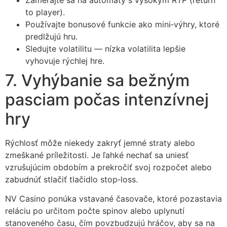
to player).
Používajte bonusové funkcie ako mini‑výhry, ktoré
predlžujú hru.
Sledujte volatilitu — nízka volatilita lepšie
vyhovuje rýchlej hre.
7. Vyhýbanie sa bežným
pasciam počas intenzívnej
hry
Rýchlosť môže niekedy zakryť jemné straty alebo
zmeškané príležitosti. Je ľahké nechať sa uniesť
vzrušujúcim obdobím a prekročiť svoj rozpočet alebo
zabudnúť stlačiť tlačidlo stop‑loss.
NV Casino ponúka vstavané časovače, ktoré pozastavia
reláciu po určitom počte spinov alebo uplynutí
stanoveného času, čím povzbudzujú hráčov, aby sa na