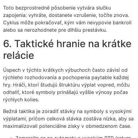
Toto bezprostredné pôsobenie vytvára slučku
zapojenia: vyhráte, dostanete vzrušenie, točíte znova.
Cyklus môže pokračovať, kým vám nevypovie bankroll
alebo sa nerozhodnete pre dlhšiu prestávku.
6. Taktické hranie na krátke
relácie
Úspech v týchto krátkych výbuchoch často závisí od
rýchleho rozhodovania a pochopenia paytable každej
hry. Hráči, ktorí študujú štruktúru výplat vopred, môžu
odhaliť, ktoré symboly prinášajú vyššie výnosy počas
rýchlych kolies.
Bežná taktika je zoradiť stávky na symboly s vysokými
výplatami, pričom celková stávka zostáva nízka, aby sa
maximalizovali potenciálne zisky v obmedzenom čase.
Zamerajte sa na automaty s vysokým RTP (return