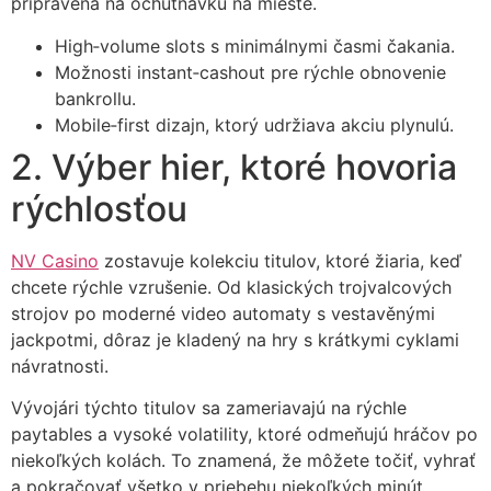
pripravená na ochutnávku na mieste.
High‑volume slots s minimálnymi časmi čakania.
Možnosti instant‑cashout pre rýchle obnovenie
bankrollu.
Mobile‑first dizajn, ktorý udržiava akciu plynulú.
2. Výber hier, ktoré hovoria
rýchlosťou
NV Casino
zostavuje kolekciu titulov, ktoré žiaria, keď
chcete rýchle vzrušenie. Od klasických trojvalcových
strojov po moderné video automaty s vestavěnými
jackpotmi, dôraz je kladený na hry s krátkymi cyklami
návratnosti.
Vývojári týchto titulov sa zameriavajú na rýchle
paytables a vysoké volatility, ktoré odmeňujú hráčov po
niekoľkých kolách. To znamená, že môžete točiť, vyhrať
a pokračovať všetko v priebehu niekoľkých minút.