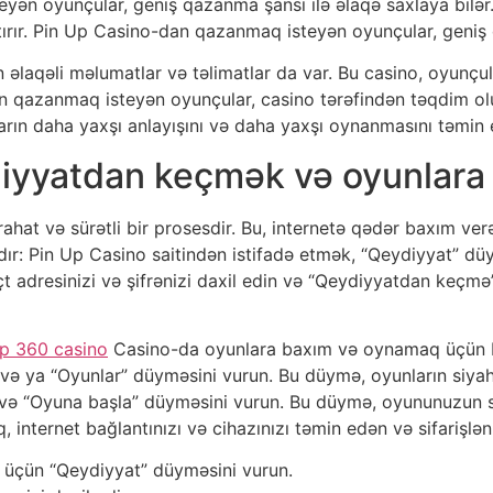
yən oyunçular, geniş qazanma şansı ilə əlaqə saxlaya bilər.
tırır. Pin Up Casino-dan qazanmaq isteyən oyunçular, geniş 
əlaqəli məlumatlar və təlimatlar da var. Bu casino, oyunçul
n qazanmaq isteyən oyunçular, casino tərəfindən təqdim ol
arın daha yaxşı anlayışını və daha yaxşı oynanmasını təmin e
iyyatdan keçmək və oyunlara
t və sürətli bir prosesdir. Bu, internetə qədər baxım verən
r: Pin Up Casino saitindən istifadə etmək, “Qeydiyyat” düy
oçt adresinizi və şifrənizi daxil edin və “Qeydiyyatdan keçm
up 360 casino
Casino-da oyunlara baxım və oynamaq üçün bi
” və ya “Oyunlar” düyməsini vurun. Bu düymə, oyunların siya
in və “Oyuna başla” düyməsini vurun. Bu düymə, oyununuzun 
nternet bağlantınızı və cihazınızı təmin edən və sifarişlən
üçün “Qeydiyyat” düyməsini vurun.