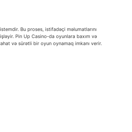
temdir. Bu proses, istifadəçi məlumatlarını
şləyir. Pin Up Casino-da oyunlara baxım və
 rahat və sürətli bir oyun oynamaq imkanı verir.