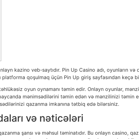
ayn kazino veb-saytıdır. Pin Up Casino adı, oyunların və q
bu platforma qoşulmaq üçün Pin Up giriş sayfasından keçə bil
əhlükəsiz oyun oynamanı təmin edir. Onlayn oyunlar, mənzil
aycanda mənimsədilərini təmin edən və mənzilinizi təmin ed
sədilərinizi qazanma imkanına tətbiq edə bilərsiniz.
ları və nəticələri
 qazanma şansı və məhsul təminatıdır. Bu onlayn casino, qaz