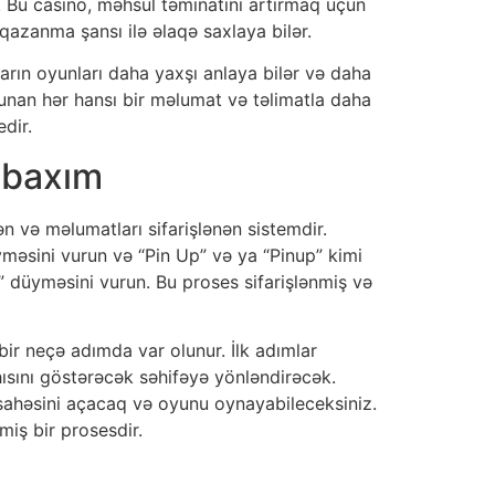
 Bu casino, məhsul təminatını artırmaq üçün
qazanma şansı ilə əlaqə saxlaya bilər.
arın oyunları daha yaxşı anlaya bilər və daha
unan hər hansı bir məlumat və təlimatla daha
dir.
 baxım
 və məlumatları sifarişlənən sistemdir.
məsini vurun və “Pin Up” və ya “Pinup” kimi
ə” düyməsini vurun. Bu proses sifarişlənmiş və
r neçə adımda var olunur. İlk adımlar
hısını göstərəcək səhifəyə yönləndirəcək.
sahəsini açacaq və oyunu oynayabileceksiniz.
miş bir prosesdir.