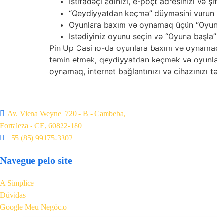
İstifadəçi adınızı, e-poçt adresinizi və şif
“Qeydiyyatdan keçmə” düyməsini vurun və 
Oyunlara baxım və oynamaq üçün “Oyunl
Istədiyiniz oyunu seçin və “Oyuna başla”
Pin Up Casino-da oyunlara baxım və oynamaq, i
təmin etmək, qeydiyyatdan keçmək və oyunlar
oynamaq, internet bağlantınızı və cihazınızı tə
Av. Viena Weyne, 720 - B - Cambeba,
Fortaleza - CE, 60822-180
+55 (85) 99175-3302
Navegue pelo site
A Simplice
Dúvidas
Google Meu Negócio