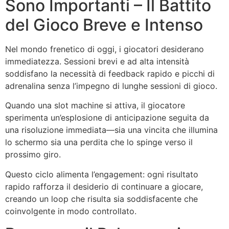
Sono Importanti – Il Battito
del Gioco Breve e Intenso
Nel mondo frenetico di oggi, i giocatori desiderano
immediatezza. Sessioni brevi e ad alta intensità
soddisfano la necessità di feedback rapido e picchi di
adrenalina senza l’impegno di lunghe sessioni di gioco.
Quando una slot machine si attiva, il giocatore
sperimenta un’esplosione di anticipazione seguita da
una risoluzione immediata—sia una vincita che illumina
lo schermo sia una perdita che lo spinge verso il
prossimo giro.
Questo ciclo alimenta l’engagement: ogni risultato
rapido rafforza il desiderio di continuare a giocare,
creando un loop che risulta sia soddisfacente che
coinvolgente in modo controllato.