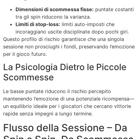
Dimensioni di scommessa fisse:
puntate costanti
tra gli spin riducono la varianza.
Limiti di stop-loss:
limiti auto-imposti che
incoraggiano uscite disciplinate dopo pochi giri.
Questo profilo di rischio garantisce che una singola
sessione non prosciughi i fondi, preservando l’emozione
per il gioco futuro.
La Psicologia Dietro le Piccole
Scommesse
Le basse puntate riducono il rischio percepito
mantenendo l’emozione di una potenziale ricompensa—
un equilibrio ideale per i giocatori che cercano vittorie
rapide senza impegni a lungo termine.
Flusso della Sessione – Da