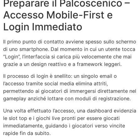
Preparare il Palcoscenico –
Accesso Mobile-First e
Login Immediato
Il primo punto di contatto avviene spesso sullo schermo
di uno smartphone. Dal momento in cui un utente tocca
“Login”, l’interfaccia si carica più velocemente che mai
grazie a un design reattivo e a framework leggeri.
Il processo di login è snellito: un singolo email o
l’accesso tramite social media elimina attriti,
permettendo ai giocatori di immergersi direttamente nel
gameplay anziché lottare con moduli di registrazione.
Una volta effettuato l’accesso, una dashboard evidenzia
le slot top e i giochi live pronti per essere giocati
immediatamente, guidando i giocatori verso vincite
rapide fin da subito.